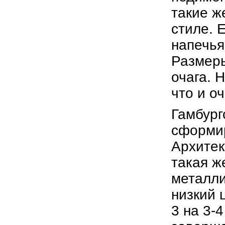
такие ж
стиле. 
напечья
Размеры
очага. 
что и оч
Гамбург
сформир
Архитек
такая ж
металли
низкий 
3 на 3-