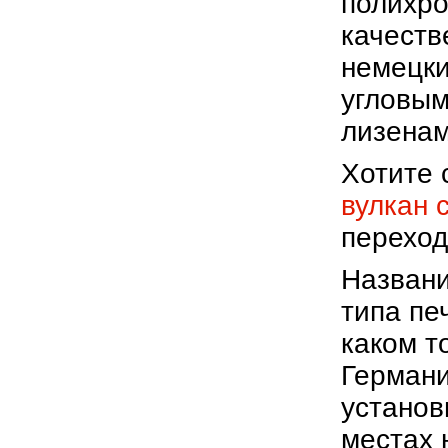
полихро
качеств
немецки
угловым
лизенам
Хотите 
вулкан 
переход
Названи
типа пе
каком т
Германи
установ
местах 