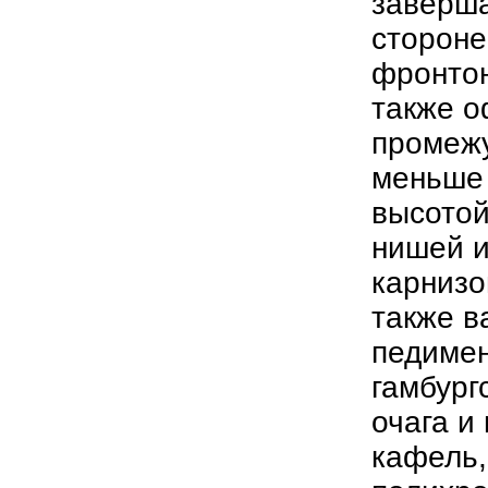
заверша
стороне
фронтон
также 
промежу
меньше 
высотой
нишей 
карнизо
также в
педимен
гамбург
очага и
кафель,