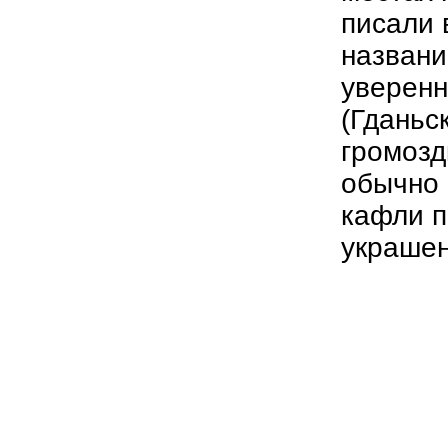
писали 
названи
уверенн
(Гданьс
громозд
обычно 
кафли п
украше