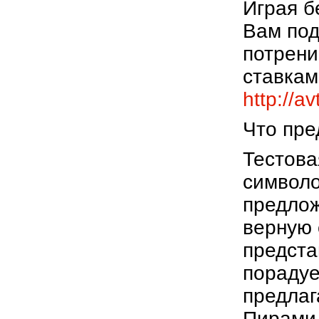
Играя б
Вам под
потрени
ставкам
http://a
Что пре
Тестова
символо
предлож
верную 
предста
порадуе
предлаг
Пирамид