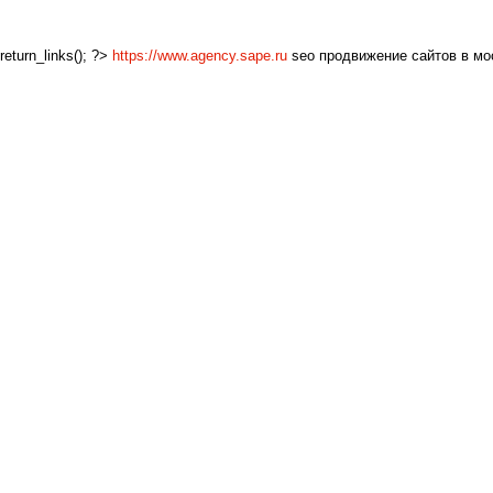
return_links(); ?>
https://www.agency.sape.ru
seo продвижение сайтов в мос