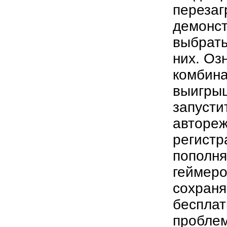
перезаг
демонст
выбрать
них. Оз
комбина
выигрыш
запусти
автореж
регистр
пополня
геймеро
сохраня
бесплат
проблем