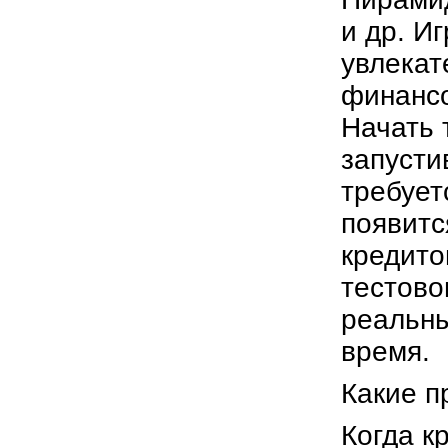
и др. И
увлекат
финансо
Начать 
запусти
требует
появитс
кредито
тестово
реальны
время.
Какие п
Когда к