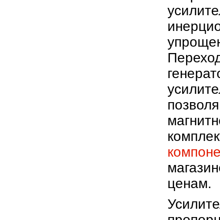
усилите
инерцио
упрощен
Переход 
генерат
усилите
позволя
магнитн
компле
компоне
магазин
ценам.
Усилите
пропорц