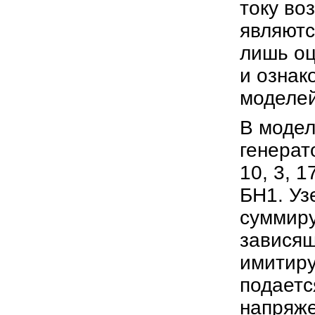
току во
являютс
лишь оц
и ознак
моделей
В модел
генерат
10, 3, 1
БН1. Уз
суммиру
зависящ
имитиру
подаетс
напряж