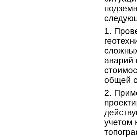
подзем
следую
1. Пров
геотехн
сложных
аварий 
стоимос
общей с
2. Прим
проекти
действ
учетом 
топогра