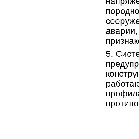
напряже
породно
сооруже
аварии,
признак
5. Сист
предупр
констру
работа
профила
противо