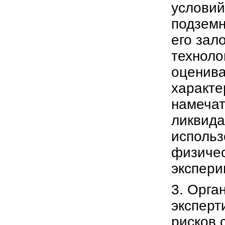
условий
подземн
его зал
техноло
оценива
характе
намечат
ликвида
использ
физичес
экспери
3. Орга
эксперт
рисков 