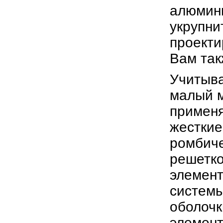
алюмини
укрупни
проекти
Вам та
Учитыва
малый м
применя
жесткие
ромбиче
решетко
элемент
системы
оболочк
элемент