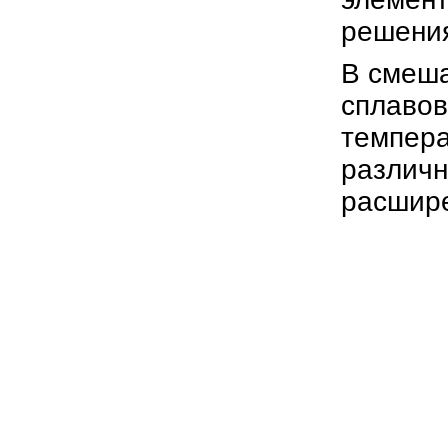
решени
В смеша
сплавов
темпер
различ
расшир