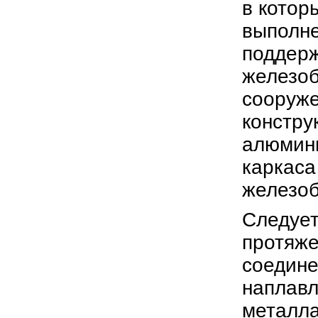
в котор
выполне
поддерж
железоб
сооруже
констру
алюмини
каркаса
железоб
Следует
протяже
соедине
наплавл
металла