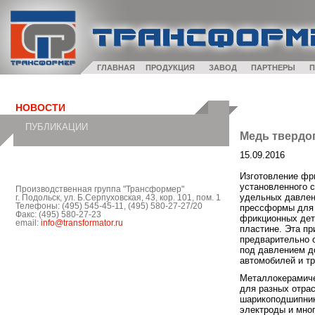
ГЛАВНАЯ
ПРОДУКЦИЯ
ЗАВОД
ПАРТНЕРЫ
П
НОВОСТИ
ПУБЛИКАЦИИ
Медь твердо
15.09.2016
Изготовление фр
установленного 
Производственная группа "Трансформер"
удельных давлен
г. Подольск, ул. Б.Серпуховская, 43, кор. 101, пом. 1
Телефоны: (495) 545-45-11, (495) 580-27-27/20
прессформы для 
Факс: (495) 580-27-23
фрикционных дет
email:
info@transformator.ru
пластине. Эта пр
предварительно о
под давлением д
автомобилей и тр
Металлокерамиче
для разных отра
шарикоподшипник
электроды и мног