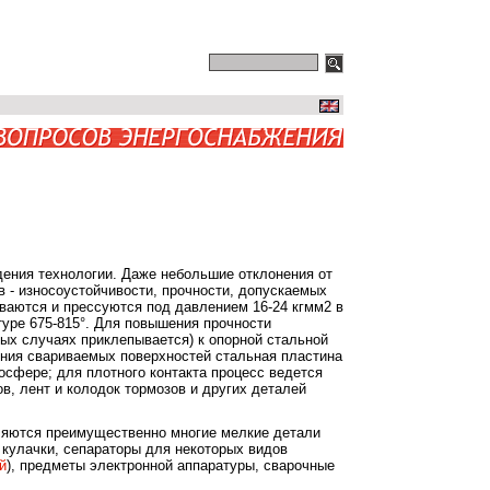
(495) 545-45-11, (495) 580-27-27/20
ПОИСК
ения технологии. Даже небольшие отклонения от
 - износоустойчивости, прочности, допускаемых
ваются и прессуются под давлением 16-24 кгмм2 в
уре 675-815°. Для повышения прочности
ых случаях приклепывается) к опорной стальной
ения свариваемых поверхностей стальная пластина
осфере; для плотного контакта процесс ведется
, лент и колодок тормозов и других деталей
ляются преимущественно многие мелкие детали
кулачки, сепараторы для некоторых видов
й
), предметы электронной аппаратуры, сварочные