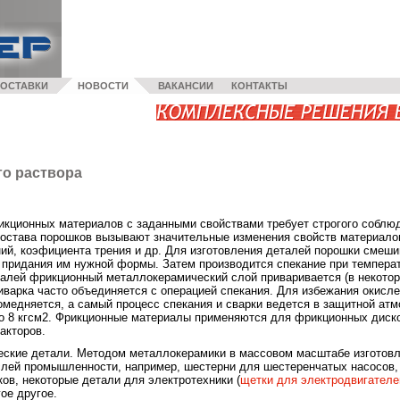
ОСТАВКИ
НОВОСТИ
ВАКАНСИИ
КОНТАКТЫ
го раствора
икционных материалов с заданными свойствами требует строгого соблюд
состава порошков вызывают значительные изменения свойств материалов
ий, коэфициента трения и др. Для изготовления деталей порошки смеши
придания им нужной формы. Затем производится спекание при температ
алей фрикционный металлокерамический слой приваривается (в некотор
иварка часто объединяется с операцией спекания. Для избежания окисл
медняется, а самый процесс спекания и сварки ведется в защитной атм
о 8 кгсм2. Фрикционные материалы применяются для фрикционных дисков
акторов.
ские детали. Методом металлокерамики в массовом масштабе изготов
слей промышленности, например, шестерни для шестеренчатых насосов, 
ов, некоторые детали для электротехники (
щетки для электродвигателе
ое другое.