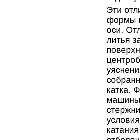
Эти отл
формы в
оси. От
литья з
поверхн
центроб
уяснени
собранн
катка. 
машины.
стержни
условия
катания
отбелен