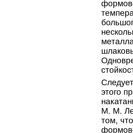
формово
темпера
большог
несколь
металла
шлаковы
Одновр
стойкос
Следует
этого п
накатан
М. М. Л
том, чт
формово