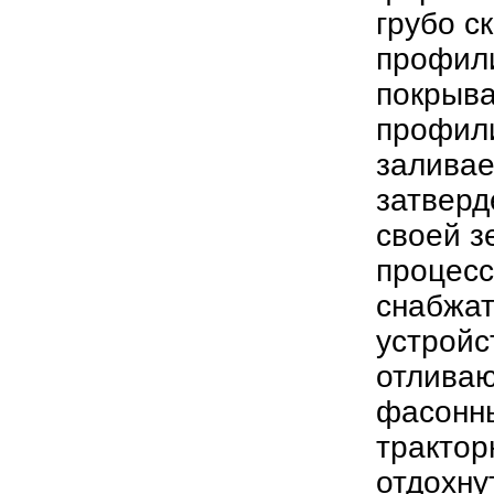
грубо с
профили
покрыва
профили
заливае
затверд
своей з
процесс
снабжат
устройс
отливаю
фасонн
трактор
отдохну